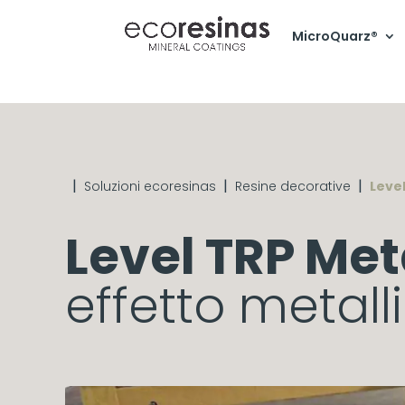
MicroQuarz®
|
|
|
Soluzioni ecoresinas
Resine decorative
Level
Level TRP Meta
effetto metall