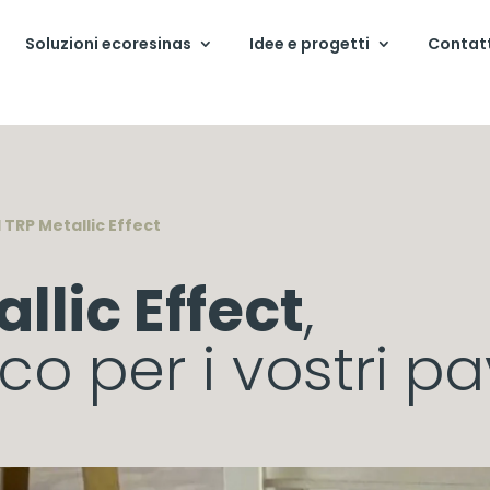
Soluzioni ecoresinas
Idee e progetti
Contat
 TRP Metallic Effect
llic Effect
,
ico per i vostri p