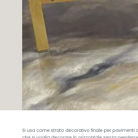
Si usa come strato decorativo finale per pavimenti co
che si voglia decorare in orizzontale senza pendenze