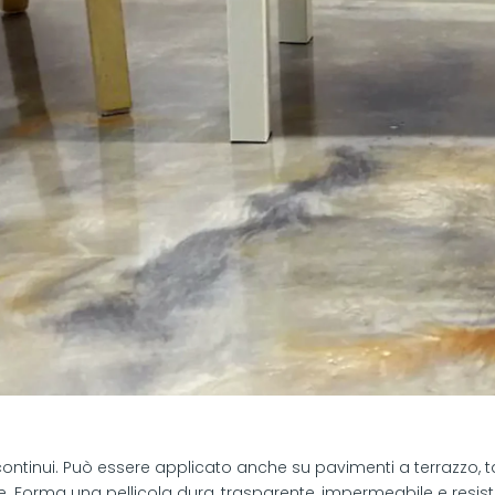
ntinui. Può essere applicato anche su pavimenti a terrazzo, tav
. Forma una pellicola dura, trasparente, impermeabile e resist