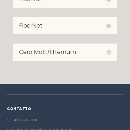
FloorNet
Cera Matt/Etternum
CONTATTO
(+34) 977 079 111
comunicaciones@ecoresinas.com